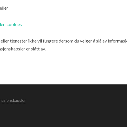
 eller
ler-cookies
er tjenester ikke vil fungere dersom du velger å slå av informasjo
jonskapsler er slått av.
masjonskapsler