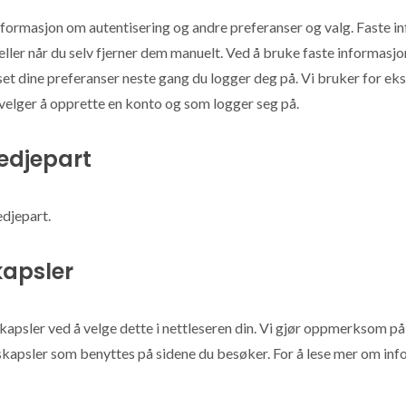
nformasjon om autentisering og andre preferanser og valg. Faste in
eller når du selv fjerner dem manuelt. Ved å bruke faste informasjo
sset dine preferanser neste gang du logger deg på. Vi bruker for ek
 velger å opprette en konto og som logger seg på.
redjepart
edjepart.
kapsler
kapsler ved å velge dette i nettleseren din. Vi gjør oppmerksom på
nskapsler som benyttes på sidene du besøker. For å lese mer om in