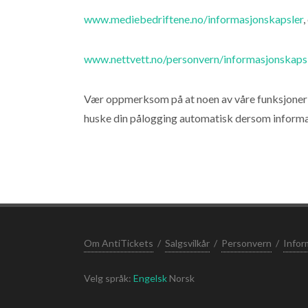
www.mediebedriftene.no/informasjonskapsler
,
www.nettvett.no/personvern/informasjonskaps
Vær oppmerksom på at noen av våre funksjoner ell
huske din pålogging automatisk dersom informas
Om AntiTickets
/
Salgsvilkår
/
Personvern
/
Infor
Velg språk:
Engelsk
Norsk